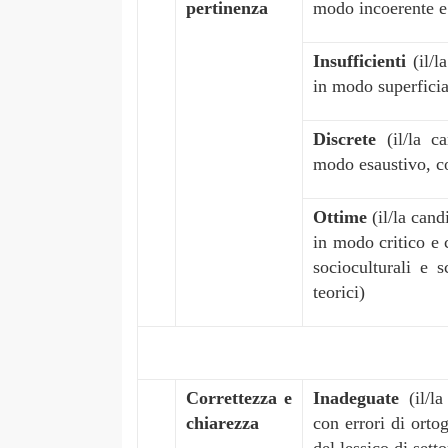
pertinenza
modo incoerente e
Insufficienti
(il/
in modo superficia
Discrete
(il/la 
modo esaustivo, co
Ottime
(il/la can
in modo critico e 
socioculturali e s
teorici)
Correttezza e
Inadeguate
(il/l
chiarezza
con errori di ort