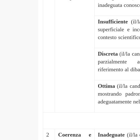
inadeguata conosc
Insufficiente
(il
superficiale e in
contesto scientific
Discreta
(il/la ca
parzialmente a
riferimento al diba
Ottima
(il/la ca
mostrando padron
adeguatamente nel 
2
Coerenza e
Inadeguate
(il/l